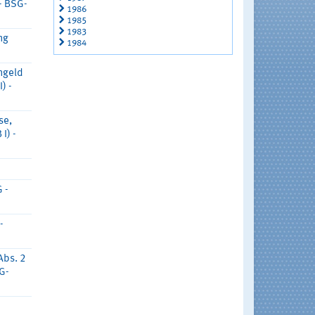
- BSG-
1986
1985
1983
ng
1984
engeld
) -
se,
I) -
 -
-
Abs. 2
G-