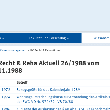
e
Fakultät und Forschung
Wissensm
Wissensmanagement
UV Recht & Reha Aktuell
Recht & Reha Aktuell 26/1988 vom
11.1988
n
Betreff
- 1972
Bezugsgröße für das Kalenderjahr 1989
- 1974
Währungsumrechnungskurse zur Anwendung des Artikels 
der EWG-VO Nr. 574/72 - VB 70/88
- 1986
Zur Frage der Auslegung des § 48 Abs. 3 SGB X (Abschmel