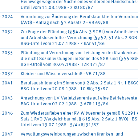
Heimwegs wegen der Suche eines verlorenen Handschuhs 
Urteil vom 11.08.1988 - 2 RU 80/87
- 2024
Verordnung zur Änderung der Berufskrankheiten-Verordnu
(ÄVO) - Antrag nach § 3 Absatz 2 - VB 69/88
- 2032
Zur Frage der Pfändung (§ 54 Abs. 3 SGB I) von Arbeitslos
und Arbeitslosenhilfe - Verrechnung (§§ 52, 51 Abs. 2 SGB I
BSG-Urteil vom 21.07.1988 - 7 RAr 51/86
- 2035
Pfändung und Verrechnung von Leistungen der Krankenkas
die nicht Sozialleistungen im Sinne des SGB sind (§ 55 SGB 
BGH-Urteil vom 30.05.1988 - II ZR 373/87
- 2037
Kleider- und Wäscheverschleiß - VB 71/88
- 2041
Berufsausbildung im Sinne von § 2 Abs. 2 Satz 1 Nr. 1 BKGG
BSG-Urteil vom 20.08.1988 - 10 RKg 25/87
- 2043
Anrechnung von UV-Verletztenrente auf eine Betriebsrente 
BAG-Urteil vom 02.02.1988 - 3 AZR 115/86
- 2046
Zum Wiederaufleben einer RV-Witwenrente gemäß § 1291 
Satz 1 RVO (Vergleichbar mit § 615 Abs. 2 Satz 1 RVO) - BS
Urteil vom 13.07.1988 - 5/4a RJ 31/87
- 2047
Verwaltungsvereinbarungen zwischen Kranken- und