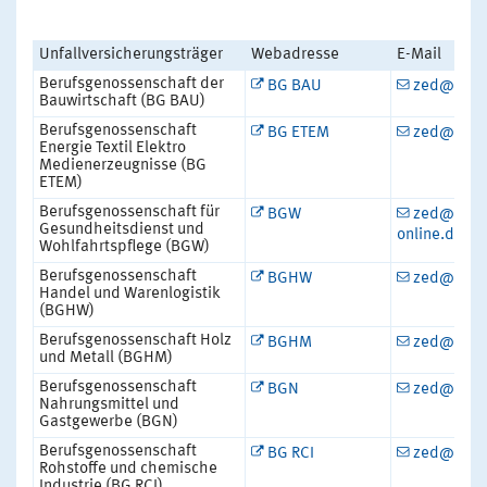
Unfallversicherungsträger
Webadresse
E-Mail
Berufsgenossenschaft der
BG BAU
zed@bgba
Bauwirtschaft (BG BAU)
Berufsgenossenschaft
BG ETEM
zed@bget
Energie Textil Elektro
Medienerzeugnisse (BG
ETEM)
Berufsgenossenschaft für
BGW
zed@bgw
Gesundheitsdienst und
online.de
Wohlfahrtspflege (BGW)
Berufsgenossenschaft
BGHW
zed@bgh
Handel und Warenlogistik
(BGHW)
Berufsgenossenschaft Holz
BGHM
zed@bgh
und Metall (BGHM)
Berufsgenossenschaft
BGN
zed@bgn.
Nahrungsmittel und
Gastgewerbe (BGN)
Berufsgenossenschaft
BG RCI
zed@bgrc
Rohstoffe und chemische
Industrie (BG RCI)