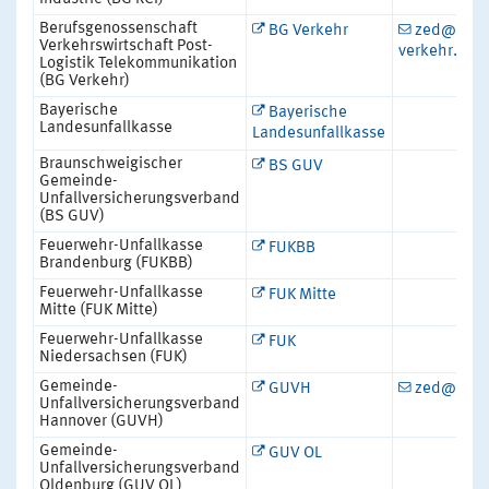
Berufsgenossenschaft
BG Verkehr
zed@bg-
Verkehrswirtschaft Post-
verkehr.de
Logistik Telekommunikation
(BG Verkehr)
Bayerische
Bayerische
Landesunfallkasse
Landesunfallkasse
Braunschweigischer
BS GUV
Gemeinde-
Unfallversicherungsverband
(BS GUV)
Feuerwehr-Unfallkasse
FUKBB
Brandenburg (FUKBB)
Feuerwehr-Unfallkasse
FUK Mitte
Mitte (FUK Mitte)
Feuerwehr-Unfallkasse
FUK
Niedersachsen (FUK)
Gemeinde-
GUVH
zed@guvh
Unfallversicherungsverband
Hannover (GUVH)
Gemeinde-
GUV OL
Unfallversicherungsverband
Oldenburg (GUV OL)