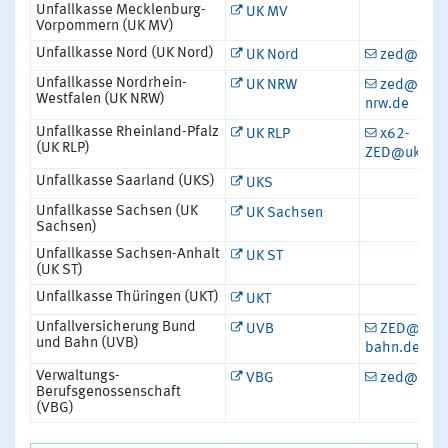
Unfallkasse Mecklenburg-
UK MV
Vorpommern (UK MV)
Unfallkasse Nord (UK Nord)
UK Nord
zed@uk-n
Unfallkasse Nordrhein-
UK NRW
zed@unfal
Westfalen (UK NRW)
nrw.de
Unfallkasse Rheinland-Pfalz
UK RLP
x62-
(UK RLP)
ZED@ukrlp.
Unfallkasse Saarland (UKS)
UKS
Unfallkasse Sachsen (UK
UK Sachsen
Sachsen)
Unfallkasse Sachsen-Anhalt
UK ST
(UK ST)
Unfallkasse Thüringen (UKT)
UKT
Unfallversicherung Bund
UVB
ZED@uv-b
und Bahn (UVB)
bahn.de
Verwaltungs-
VBG
zed@vbg.
Berufsgenossenschaft
(VBG)