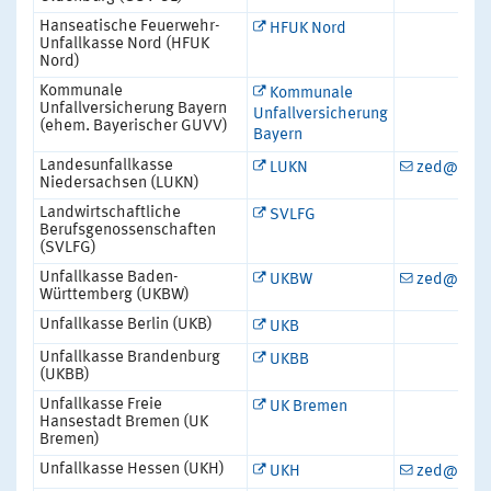
Hanseatische Feuerwehr-
HFUK Nord
Unfallkasse Nord (HFUK
Nord)
Kommunale
Kommunale
Unfallversicherung Bayern
Unfallversicherung
(ehem. Bayerischer GUVV)
Bayern
Landesunfallkasse
LUKN
zed@guvh
Niedersachsen (LUKN)
Landwirtschaftliche
SVLFG
Berufsgenossenschaften
(SVLFG)
Unfallkasse Baden-
UKBW
zed@ukb
Württemberg (UKBW)
Unfallkasse Berlin (UKB)
UKB
Unfallkasse Brandenburg
UKBB
(UKBB)
Unfallkasse Freie
UK Bremen
Hansestadt Bremen (UK
Bremen)
Unfallkasse Hessen (UKH)
UKH
zed@ukh.