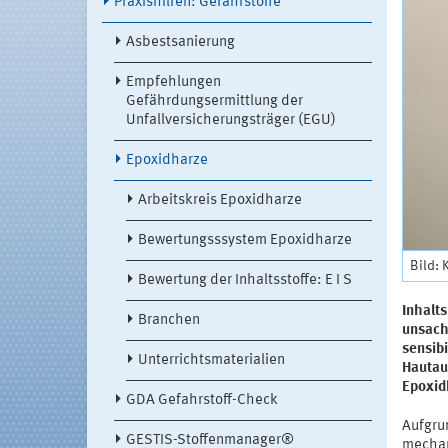
Praxishilfen: Gefahrstoffe
Asbestsanierung
Empfehlungen
Gefährdungsermittlung der
Unfallversicherungsträger (EGU)
Epoxidharze
Arbeitskreis Epoxidharze
Bewertungsssystem Epoxidharze
Bild: 
Bewertung der Inhaltsstoffe: E I S
Inhalt
Branchen
unsach
sensibi
Unterrichtsmaterialien
Hautau
Epoxid
GDA Gefahrstoff-Check
Aufgrun
GESTIS-Stoffenmanager®
mechan