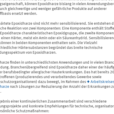
gseigenschaft, können Epoxidharze bislang in vielen Anwendungsbe
durch gleichwertige und weniger gefährliche Produkte auf anderer
ffbasis ersetzt werden.
ärtete Epoxidharze sind nicht mehr sensibilisierend. Sie entstehen 
che Reaktion von zwei Komponenten: Eine Komponente enthält Stoffe
r Epoxidharze charakteristischen Epoxidgruppe, die zweite Komponen
 einen Härter, meist ein Amin oder ein Säureanhydrid. Sensibilisiere
 können in beiden Komponenten enthalten sein. Die Vielzahl
chiedlicher Härtersubstanzen begründet das breite technische
ungsspektrum von Epoxidharzen.
harze finden in unterschiedlichsten Anwendungen und in vielen Bran
dung. Branchenübergreifend sind Epoxidharze daher einer der häufi
er berufsbedingter allergischer Hauterkrankungen. Das hat bereits 2
etroffenen (produzierendes und verarbeitendes Gewerbe sowie
sschutzorganisationen) dazu bewegt, im Rahmen des
Arbeitskreise
harze
nach Lösungen zur Reduzierung der Anzahl der Erkrankungen z
.
gebnis einer kontinuierlichen Zusammenarbeit sind verschiedene
ungsprojekte und konkrete Empfehlungen für technische, organisator
rsönliche Schutzmaßnahmen: