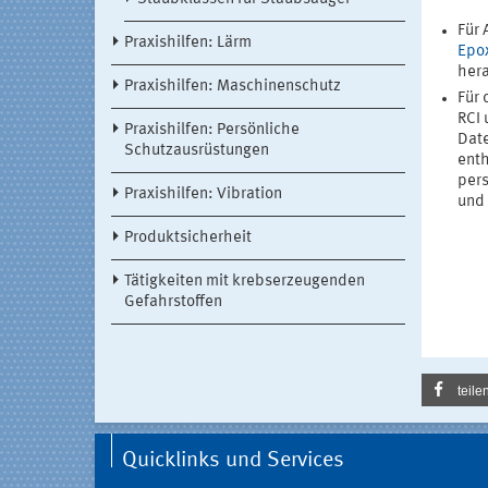
Für 
Praxishilfen: Lärm
Epo
hera
Praxishilfen: Maschinenschutz
Für 
RCI
Praxishilfen: Persönliche
Date
Schutzausrüstungen
enth
per
Praxishilfen: Vibration
und 
Produktsicherheit
Tätigkeiten mit krebserzeugenden
Gefahrstoffen
teile
Quicklinks und Services