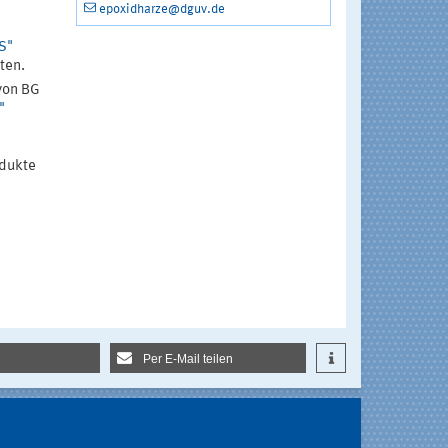
epoxidharze@dguv.de
S"
ten.
von BG
"
odukte
Per E-Mail teilen