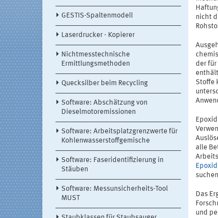
Haftun
GESTIS-Spaltenmodell
nicht 
Rohsto
Laserdrucker - Kopierer
Ausgeh
Nichtmesstechnische
chemis
Ermittlungsmethoden
der fü
enthält
Stoffe
Quecksilber beim Recycling
unters
Anwend
Software: Abschätzung von
Dieselmotoremissionen
Epoxid
Verwen
Software: Arbeitsplatzgrenzwerte für
Auslös
Kohlenwasserstoffgemische
alle B
Arbeit
Software: Faseridentifizierung in
Epoxid
Stäuben
suchen
Software: Messunsicherheits-Tool
Das Er
MUST
Forsch
und pe
Staubklassen für Staubsauger