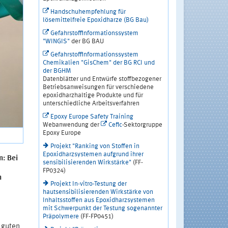
Handschuhempfehlung für
lösemittelfreie Epoxidharze (BG Bau)
Gefahrstoffinformationssystem
"WINGIS"
der BG BAU
Gefahrstoffinformationssystem
Chemikalien "GisChem" der BG RCI und
der BGHM
Datenblätter und Entwürfe stoffbezogener
Betriebsanweisungen für verschiedene
epoxidharzhaltige Produkte und für
unterschiedliche Arbeitsverfahren
Epoxy Europe Safety Training
Webanwendung der
Cefic
-Sektorgruppe
Epoxy Europe
Projekt "Ranking von Stoffen in
Epoxidharzsystemen aufgrund ihrer
n: Bei
sensibilisierenden Wirkstärke"
(FF-
FP0324)
n
Projekt In-vitro-Testung der
hautsensibilisierenden Wirkstärke von
Inhaltsstoffen aus Epoxidharzsystemen
mit Schwerpunkt der Testung sogenannter
Präpolymere
(FF-FP0451)
 guten