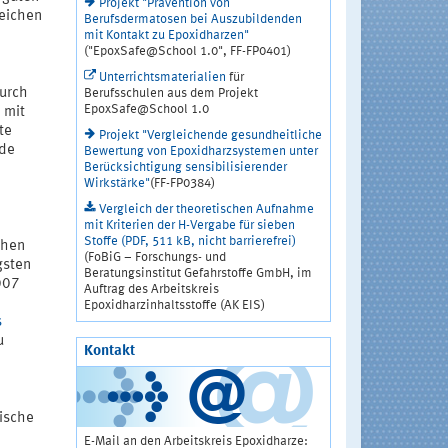
Projekt "Prävention von
reichen
Berufsdermatosen bei Auszubildenden
mit Kontakt zu Epoxidharzen"
("EpoxSafe@School 1.0", FF-FP0401)
Unterrichtsmaterialien
für
durch
Berufsschulen aus dem Projekt
EpoxSafe@School 1.0
 mit
te
Projekt "Vergleichende gesundheitliche
nde
Bewertung von Epoxidharzsystemen unter
Berücksichtigung sensibilisierender
Wirkstärke"
(FF-FP0384)
Vergleich der theoretischen Aufnahme
mit Kriterien der H-Vergabe für sieben
Stoffe (PDF, 511 kB, nicht barrierefrei)
chen
(FoBiG – Forschungs- und
gsten
Beratungsinstitut Gefahrstoffe GmbH, im
007
Auftrag des Arbeitskreis
Epoxidharzinhaltsstoffe (AK EIS)
s
u
Kontakt
ische
E-Mail an den Arbeitskreis Epoxidharze: