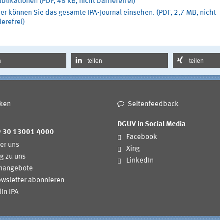
blikationen (PDF, 48 kB, nicht barrierefrei)
er können Sie das gesamte IPA-Journal einsehen. (PDF, 2,7 MB, nicht
ierefrei)
n
teilen
teilen
ken
Seitenfeedback
DGUV in Social Media
9 30 13001 4000
Facebook
er uns
Xing
g zu uns
LinkedIn
enangebote
wsletter abonnieren
In IPA