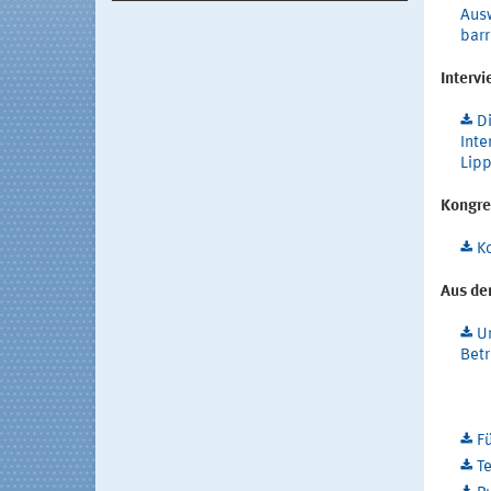
Ausw
barr
Interv
Di
Inte
Lipp
Kongre
Ko
Aus der
U
Betr
Fü
Te