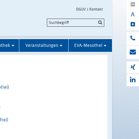
DGUV
Kontakt
A
othek
Veranstaltungen
EVA-Mesothel
frei)
r
frei)