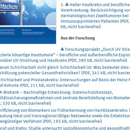
Heller Hautkrebs und berufliche
Vorerkrankung: Berücksichtigung vo
dermatologischen Zweittumoren bei
immunsupprimierten Patienten (PDF,
kB, nicht barrierefrei)
Aus der Forschung
Forschungsprojekt „Durch UV-Str
zierte bösartige Hauttumore“ – berufliche und außerberufliche Expos
nüber UV-Strahlung und Hautkrebs (PDF, 390 kB, nicht barrierefrei)
rum Schichtarbeit nicht gleich Schichtarbeit ist: Was bedeutet dies 
chätzung potenzieller Gesundheitsrisiken? (PDF, 341 kB, nicht barrier
chichtarbeit und Prostatakrebs: Untersuchungen auf Basis der Heinz 
ll Kohorte (PDF, 211 kB, nicht barrierefrei)
PA-Biobank – Nachhaltige Entwicklung: Datenschutzkonzept,
itätssicherungsmaßnahmen und zentrale Bereitstellung von Biomater
, 330 kB, nicht barrierefrei)
erifizierung von Biomarkern zur Früherkennung von Harnblasenkrebs: 
utung lokal und transregional tätiger Netzwerke sowie die Entwicklu
engünstiger Verfahren (PDF, 195 kB, nicht barrierefrei)
eruf und Krebs: Studie untersucht sozioökonomische und gesundheitl