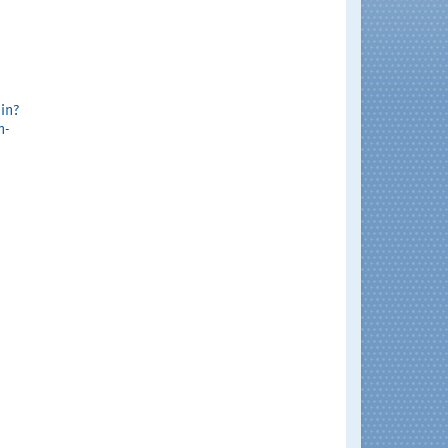
ein?
n-