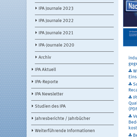
IPA Journale 2023
IPA Journale 2022
IPA Journale 2021
IPA-Journale 2020
Archiv
indu
gege
IPA Aktuell
Wa
Eins
IPA-Reporte
S
Reca
IPA Newsletter
I
Qual
Studien des IPA
(PDF
V
Jahresberichte / Jahrbücher
Bede
kost
Weiterführende Informationen
B