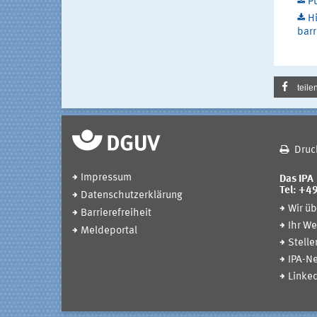
Pu
Hi
barr
teile
Druc
Impressum
Das IPA
Tel: +4
Datenschutzerklärung
Wir üb
Barrierefreiheit
Ihr We
Meldeportal
Stell
IPA-Ne
Linked