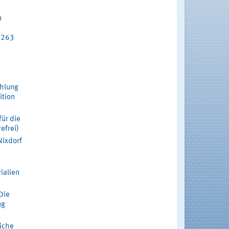
n
 263
ahlung
ition
für die
efrei)
Nixdorf
ialien
Die
ng
iche