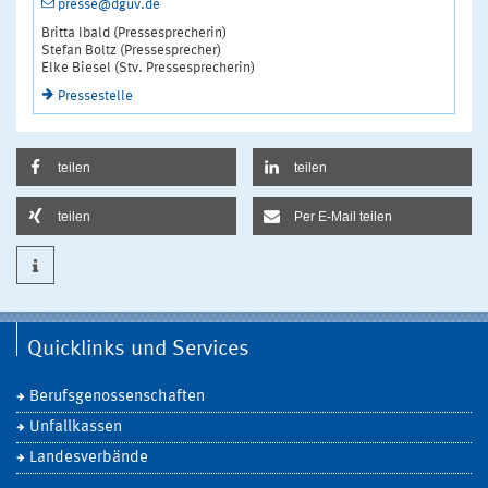
presse@dguv.de
Britta Ibald (Pressesprecherin)
Stefan Boltz (Pressesprecher)
Elke Biesel (Stv. Pressesprecherin)
Pressestelle
teilen
teilen
teilen
Per E-Mail teilen
Quicklinks und Services
Berufsgenossenschaften
Unfallkassen
Landesverbände